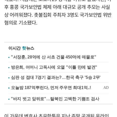
후 홍콩 국가보안법 체제 아래 대규모 공개 추모는 사실
상 어려워졌다. 촛불집회 주최자 3명도 국가보안법 위반
혐의로 기소됐다.
이시간
핫
뉴스
"서장훈, 28억에 산 서초 건물 450억에 매물로"
방은희, 어머니 고독사에 오열 "이틀 만에 발견"
심판 성 접대 7경기 결과는?…한국 축구 '5승 2무'
"바지 벗고 앞뒤로"…탈북민 고백한 기쁨조 검사
이 가운데 변호사 초우항퉁은 지난 주말 공개된 온라인