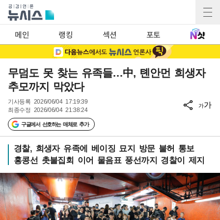
메인
랭킹
섹션
포토
무덤도 못 찾는 유족들…中, 톈안먼 희생자
추모까지 막았다
기사등록
2026/06/04 17:19:39
가
가
최종수정
2026/06/04 21:38:24
구글에서 선호하는 매체로 추가
경찰, 희생자 유족에 베이징 묘지 방문 불허 통보
홍콩선 촛불집회 이어 물음표 풍선까지 경찰이 제지