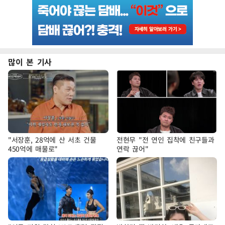
많이 본 기사
"서장훈, 28억에 산 서초 건물
전현무 "전 연인 집착에 친구들과
450억에 매물로"
연락 끊어"