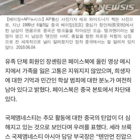
【베이징=AP/뉴시스】AP통신 사진기자 제프 와이드너가 찍은 사진으
로, 지난 1989년 6월5일 중국 베이징(北京) 중심가 창안제(長安街)에서
한 남성이 맨몸으로 중국군 탱크들을 막아섰던 모습. 탱크맨이라는 별
명이 생긴 이 남성은 '톈안먼 사태', 총칼을 향한 외로운 저항의 상징
으로 전 세계적으로 널리 알려졌지만 정작 중국에서는 잘 알려져 있지
않다. 2018.06.04
유족 단체 회원인 장셴링은 페이스북에 올린 영상 메시
지에서 가족을 잃은 고통은 지워지지 않았으며, 희생자
에 대한 기억과 민간인 학살 범죄에 대한 분노가 여전히
남아 있다고 밝혔다. 페이스북은 중국 본토에서 차단돼
있다.
국제앰네스티는 추모 활동에 대한 중국의 탄압이 더 심
해지고 있는 것으로 보인다며 우려를 표했다. 세라 브룩
스 국제앰네스티 아시아 담당 부국장은 “톈안먼 진압으