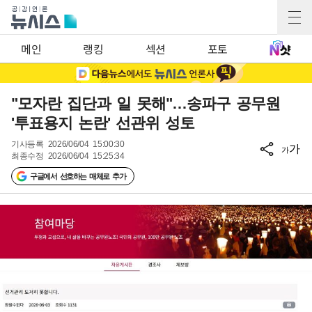
메인
랭킹
섹션
포토
"모자란 집단과 일 못해"…송파구 공무원
'투표용지 논란' 선관위 성토
기사등록
2026/06/04 15:00:30
가
가
최종수정
2026/06/04 15:25:34
구글에서 선호하는 매체로 추가