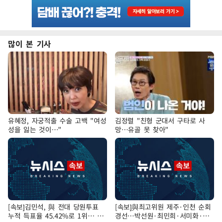
많이 본 기사
유혜정, 자궁적출 수술 고백 "여성
김정렬 "친형 군대서 구타로 사
성을 잃는 것이…"
망…유골 못 찾아"
[속보]김민석, 與 전대 당원투표
[속보]與최고위원 제주·인천 순회
누적 득표율 45.42%로 1위… 정
경선…박선원·최민희·서미화·한