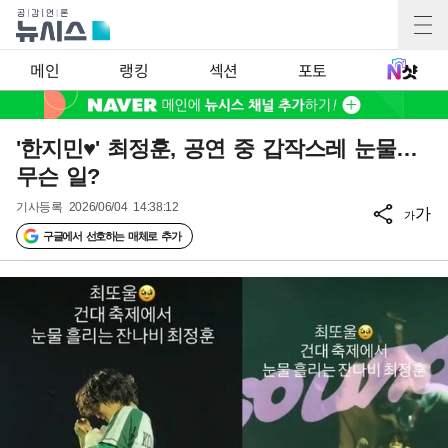
메인
랭킹
섹션
포토
'한지민♥' 최정훈, 공연 중 갑작스레 눈물…
무슨 일?
기사등록
2026/06/04 14:38:12
가
가
구글에서 선호하는 매체로 추가