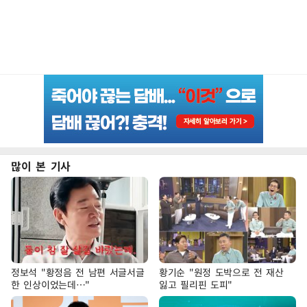
많이 본 기사
정보석 "황정음 전 남편 서글서글
황기순 "원정 도박으로 전 재산
한 인상이었는데…"
잃고 필리핀 도피"