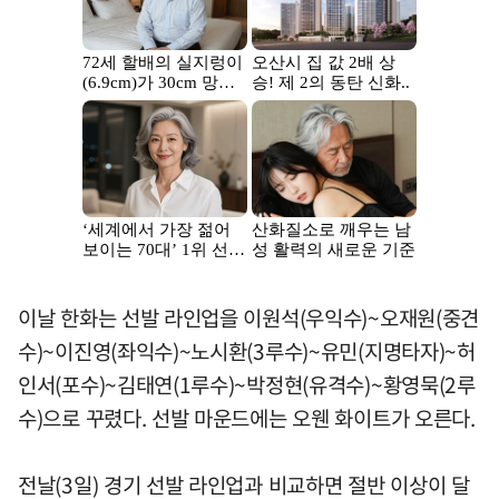
이날 한화는 선발 라인업을 이원석(우익수)~오재원(중견
수)~이진영(좌익수)~노시환(3루수)~유민(지명타자)~허
인서(포수)~김태연(1루수)~박정현(유격수)~황영묵(2루
수)으로 꾸렸다. 선발 마운드에는 오웬 화이트가 오른다.
전날(3일) 경기 선발 라인업과 비교하면 절반 이상이 달