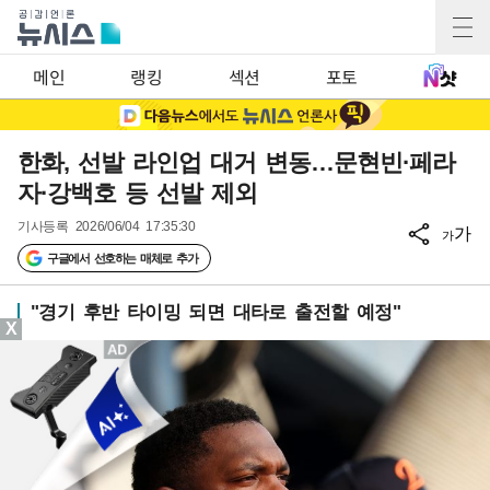
메인
랭킹
섹션
포토
한화, 선발 라인업 대거 변동…문현빈·페라
자·강백호 등 선발 제외
기사등록
2026/06/04 17:35:30
가
가
구글에서 선호하는 매체로 추가
"경기 후반 타이밍 되면 대타로 출전할 예정"
X