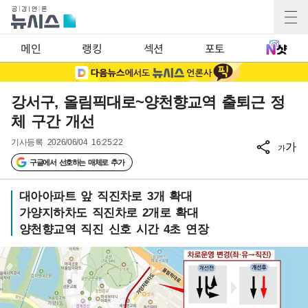
메인
랭킹
섹션
포토
강서구, 올림픽대로~양천향교역 출퇴근 정
체 구간 개선
기사등록
2026/06/04 16:25:22
가
가
구글에서 선호하는 매체로 추가
대아아파트 앞 직진차로 3개 확대
가양지하차도 직진차로 2개로 확대
양천향교역 직진 신호 시간 4초 연장