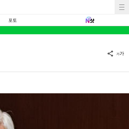
포토
가
가