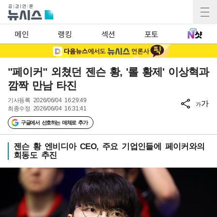
메인
랭킹
섹션
포토
"페이커" 외쳤던 젠슨 황, '롤 황제' 이상혁과
깜짝 만남 타진
기사등록
2026/06/04 16:29:49
가
가
최종수정
2026/06/04 16:31:41
구글에서 선호하는 매체로 추가
젠슨 황 엔비디아 CEO, 주요 기업인들에 페이커와의
회동도 추진