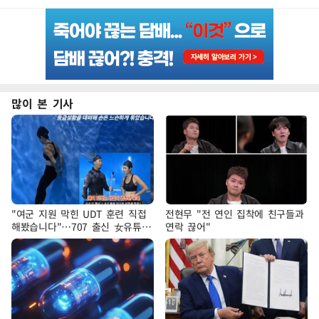
많이 본 기사
"여군 지원 막힌 UDT 훈련 직접
전현무 "전 연인 집착에 친구들과
해봤습니다"…707 출신 女유튜버
연락 끊어"
'완벽 소화'