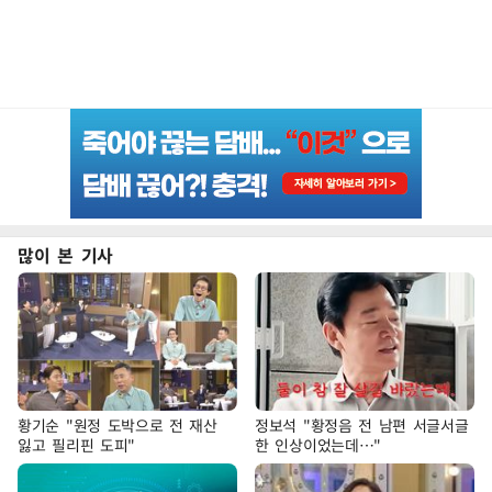
많이 본 기사
황기순 "원정 도박으로 전 재산
정보석 "황정음 전 남편 서글서글
잃고 필리핀 도피"
한 인상이었는데…"