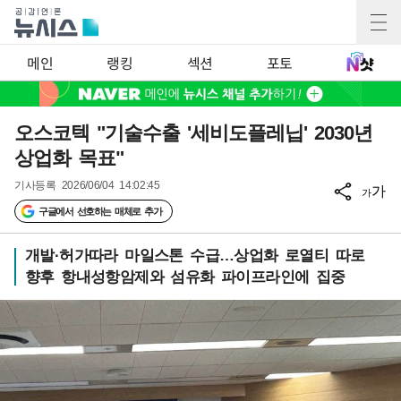
메인
랭킹
섹션
포토
오스코텍 "기술수출 '세비도플레닙' 2030년
상업화 목표"
기사등록
2026/06/04 14:02:45
가
가
구글에서 선호하는 매체로 추가
개발·허가따라 마일스톤 수급…상업화 로열티 따로
향후 항내성항암제와 섬유화 파이프라인에 집중