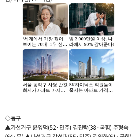
◇동구
▲가선거구 윤영덕(52·민주) 김진락(38·국힘) 주형숙
(64·무) ▲나선거구 강성대(55·민주) 김영화(61·국힘)