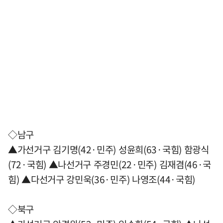
◇남구
▲가선거구 김기명(42·민주) 성윤희(63·국힘) 함광식
(72·국힘) ▲나선거구 주경민(22·민주) 김재겸(46·국
힘) ▲다선거구 강민욱(36·민주) 나영조(44·국힘)
◇북구