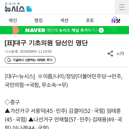
메인
랭킹
섹션
포토
[표]대구 기초의원 당선인 명단
기사등록
2026/06/04 11:19:58
가
가
구글에서 선호하는 매체로 추가
[대구=뉴시스] ※이름/나이/정당(더불어민주당→민주,
국민의힘→국힘, 무소속→무)
◇중구
▲가선거구 서용덕(45·민주) 김결이(52·국힘) 임태훈
(45·국힘) ▲나선거구 안재철(57·민주) 김재용(49·국
힘) 이나겸(44·국힘)