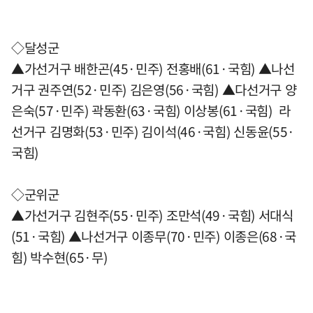
◇달성군
▲가선거구 배한곤(45·민주) 전홍배(61·국힘) ▲나선
거구 권주연(52·민주) 김은영(56·국힘) ▲다선거구 양
은숙(57·민주) 곽동환(63·국힘) 이상봉(61·국힘) 라
선거구 김명화(53·민주) 김이석(46·국힘) 신동윤(55·
국힘)
◇군위군
▲가선거구 김현주(55·민주) 조만석(49·국힘) 서대식
(51·국힘) ▲나선거구 이종무(70·민주) 이종은(68·국
힘) 박수현(65·무)