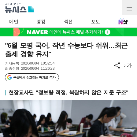
메인
랭킹
섹션
포토
"6월 모평 국어, 작년 수능보다 쉬워…최근
출제 경향 유지"
기사등록
2026/06/04 10:32:54
가
가
최종수정
2026/06/04 11:26:23
구글에서 선호하는 매체로 추가
현장교사단 "정보량 적정, 복잡하지 않은 지문 구조"