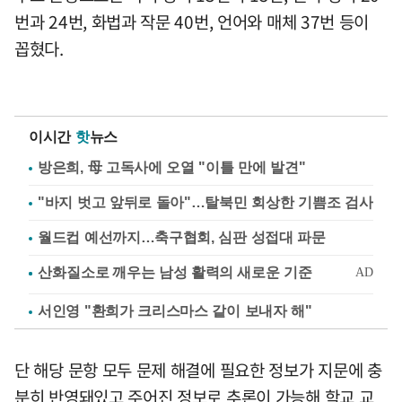
번과 24번, 화법과 작문 40번, 언어와 매체 37번 등이
꼽혔다.
이시간
핫
뉴스
방은희, 母 고독사에 오열 "이틀 만에 발견"
"바지 벗고 앞뒤로 돌아"…탈북민 회상한 기쁨조 검사
월드컵 예선까지…축구협회, 심판 성접대 파문
서인영 "환희가 크리스마스 같이 보내자 해"
단 해당 문항 모두 문제 해결에 필요한 정보가 지문에 충
분히 반영돼있고 주어진 정보로 추론이 가능해 학교 교