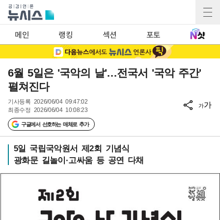
메인
랭킹
섹션
포토
6월 5일은 '국악의 날'…전국서 '국악 주간'
펼쳐진다
기사등록
2026/06/04 09:47:02
가
가
최종수정
2026/06/04 10:08:23
구글에서 선호하는 매체로 추가
5일 국립국악원서 제2회 기념식
광화문 길놀이·고싸움 등 공연 다채