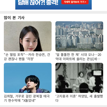
많이 본 기사
"손 떨림 포착"…카라 한승연, 건
'덜 똘똘한 한 채' 시대 오나…20
강 괜찮나 팬들 '걱정'
억대 아파트에 쏠리는 관심[세제
개편, 그 이후②]
김희철, 거꾸로 걸린 광복절 태극
'고지용과 이혼' 허양임, 새 출발했
기 현수막에 "X돌았네"
다