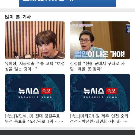
많이 본 기사
유혜정, 자궁적출 수술 고백 "여성
김정렬 "친형 군대서 구타로 사
성을 잃는 것이…"
망…유골 못 찾아"
[속보]김민석, 與 전대 당원투표
[속보]與최고위원 제주·인천 순회
누적 득표율 45.42%로 1위… 정
경선…박선원·최민희·서미화·한
청래 44.56%
민수·김용 순