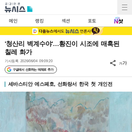
메인
랭킹
섹션
포토
'청산리 벽계수야'…황진이 시조에 매혹된
칠레 화가
기사등록
2026/06/04 09:09:20
가
가
구글에서 선호하는 매체로 추가
세바스티안 에스페호, 선화랑서 한국 첫 개인전