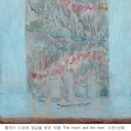
황진이 시조에 영감을 받은 작품 'The moon and the river'. 사진=선화