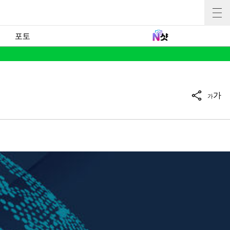
포토
가
가