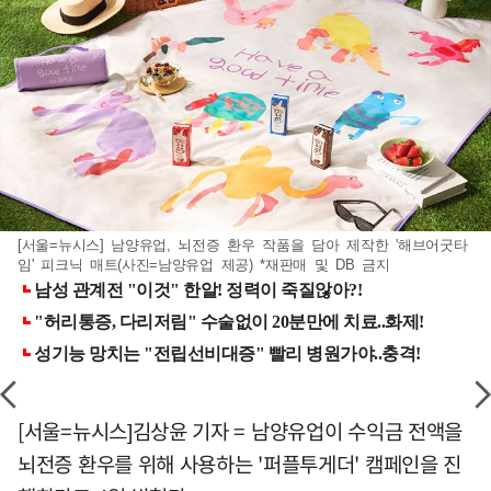
[서울=뉴시스] 남양유업, 뇌전증 환우 작품을 담아 제작한 '해브어굿타
임' 피크닉 매트(사진=남양유업 제공) *재판매 및 DB 금지
[서울=뉴시스]김상윤 기자 = 남양유업이 수익금 전액을
뇌전증 환우를 위해 사용하는 '퍼플투게더' 캠페인을 진