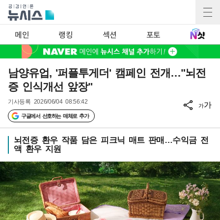
메인
랭킹
섹션
포토
남양유업, '퍼플투게더' 캠페인 전개…"뇌전
증 인식개선 앞장"
기사등록
2026/06/04 08:56:42
가
가
구글에서 선호하는 매체로 추가
뇌전증 환우 작품 담은 피크닉 매트 판매…수익금 전
액 환우 지원