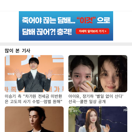
많이 본 기사
이승기 측 "차가원 전세금 미반환
아이유, 장기하 '별일 없이 산다'
은 고도의 사기 수법…엄벌 원해"
선곡…쿨한 일상 공개