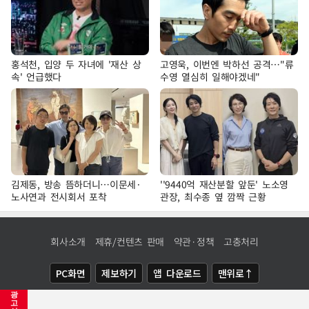
홍석천, 입양 두 자녀에 '재산 상
고영욱, 이번엔 박하선 공격…"류
속' 언급했다
수영 열심히 일해야겠네"
김제동, 방송 뜸하더니…이문세·
''9440억 재산분할 앞둔' 노소영
노사연과 전시회서 포착
관장, 최수종 옆 깜짝 근황
회사소개
제휴/컨텐츠 판매
약관·정책
고충처리
PC화면
제보하기
앱 다운로드
맨위로↑
광
COPYRIGHTⓒ
NEWSIS
ALL RIGHTS RESERVED.
고