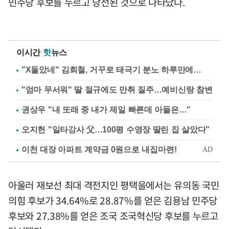
민주당 후보를 누르고 당선된 것으로 나타났다.
이시간
핫
뉴스
"X돌았네" 김희철, 거꾸로 태극기 분노 하루만에…
"엄마 무서워" 딸 절규에도 만취 질주…예비신랑 참변
권상우 "내 또래 중 내가 제일 빠른데 아들은…"
오지헌 "일타강사 父…100평 수영장 딸린 집 살았다"
아울러 재보선 최대 격전지인 평택을에서는 유의동 국민
의힘 후보가 34.64%로 28.87%를 얻은 김용남 민주당
후보와 27.38%를 얻은 조국 조국혁신당 후보를 누르고