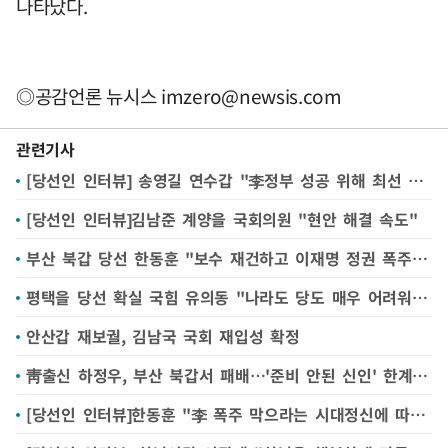
나타났다.
◎공감언론 뉴시스
imzero@newsis.com
관련기사
[당선인 인터뷰] 송영길 연수갑 "李정부 성공 위해 최선 다할 것"
[당선인 인터뷰]김남준 계양을 국회의원 "현안 해결 속도"
부산 북갑 당선 한동훈 "보수 재건하고 이재명 정권 폭주 제어하겠다"(종합)
평택을 당선 확실 국힘 유의동 "나라도 당도 매우 어려워…시민 명령 따라 걸어가겠다"
안산갑 재보궐, 김남국 국회 재입성 확정
靑출신 하정우, 부산 북갑서 패배…'준비 안된 신인' 한계 못 넘어
[당선인 인터뷰]한동훈 "李 폭주 막으라는 시대정신에 따를 것"