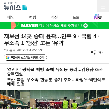
메인
랭킹
섹션
포토
재보선 14곳 승패 윤곽…민주 9 · 국힘 4 ·
무소속 1 '당선' 또는 '유력'
기사등록
2026/06/04 05:15:38
가
가
구글에서 선호하는 매체로 추가
'격전지' 평택을 박빙 끝에 유의동 승리…김용남·조국
승복연설
부산 북갑 무소속 한동훈 승기 쥐어…하정우·박민식도
패배 인정