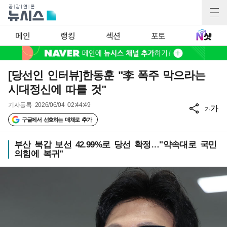
메인
랭킹
섹션
포토
[당선인 인터뷰]한동훈 "李 폭주 막으라는
시대정신에 따를 것"
기사등록
2026/06/04 02:44:49
가
가
구글에서 선호하는 매체로 추가
부산 북갑 보선 42.99%로 당선 확정…"약속대로 국민
의힘에 복귀"