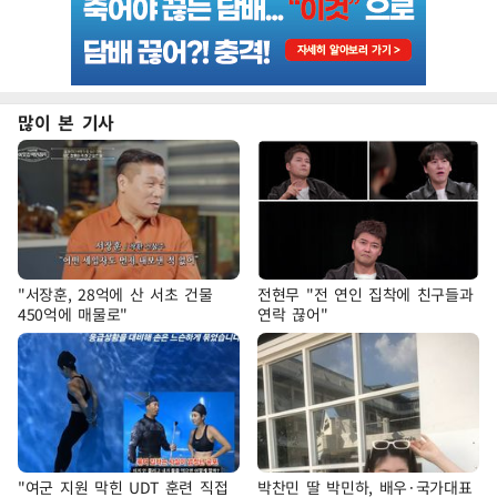
많이 본 기사
"서장훈, 28억에 산 서초 건물
전현무 "전 연인 집착에 친구들과
450억에 매물로"
연락 끊어"
"여군 지원 막힌 UDT 훈련 직접
박찬민 딸 박민하, 배우·국가대표