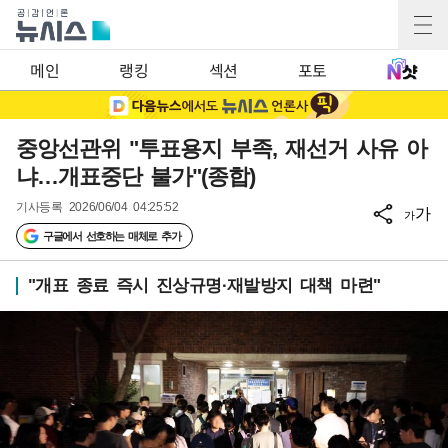
메인
랭킹
섹션
포토
중앙선관위 "투표용지 부족, 재선거 사유 아
냐…개표중단 불가"(종합)
기사등록
2026/06/04 04:25:52
가
가
구글에서 선호하는 매체로 추가
"개표 종료 즉시 진상규명·재발방지 대책 마련"