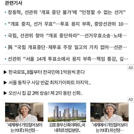
관련기사
장동혁, 선관위 '개표 중단 불가'에 "인정할 수 없는 선거"
"개표 중지, 선거 무효"…투표 용지 부족, 중앙선관위 1000명 모여(종합2보)
국힘, 선관위 찾아 "개표 중단하라"…선거무효소송·노태악 탄핵안 등 검토(종합)
與 "국힘 개표중단·재투표 주장 일고의 가치 없어…선관위 부실 강력 유감"
선관위 "서울 14개 투표소에서 용지 부족…책임 통감, 깊이 사과"(종합)