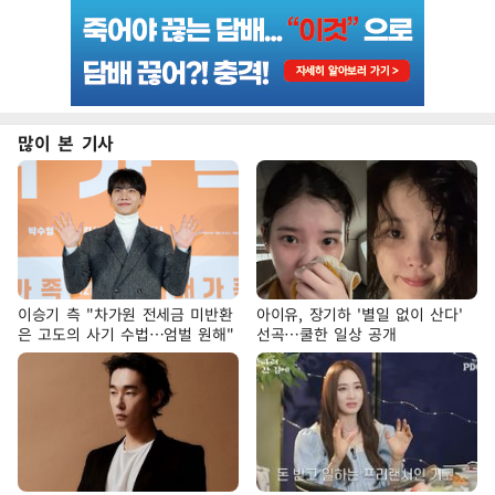
많이 본 기사
이승기 측 "차가원 전세금 미반환
아이유, 장기하 '별일 없이 산다'
은 고도의 사기 수법…엄벌 원해"
선곡…쿨한 일상 공개