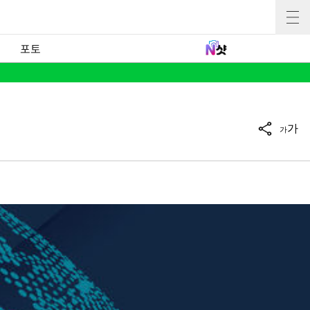
포토
가
가