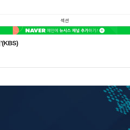
섹션
(KBS)