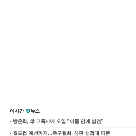
이시간
핫
뉴스
방은희, 母 고독사에 오열 "이틀 만에 발견"
월드컵 예선까지…축구협회, 심판 성접대 파문