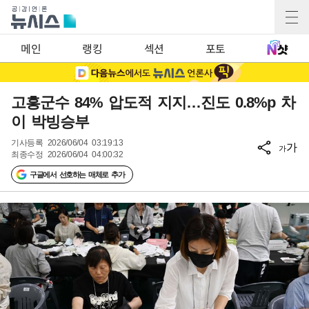
메인
랭킹
섹션
포토
고흥군수 84% 압도적 지지…진도 0.8%p 차
이 박빙승부
기사등록
2026/06/04 03:19:13
가
가
최종수정
2026/06/04 04:00:32
구글에서 선호하는 매체로 추가