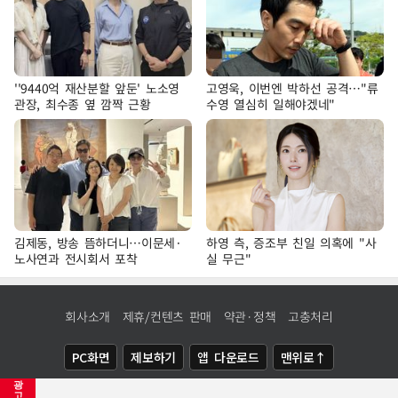
''9440억 재산분할 앞둔' 노소영
고영욱, 이번엔 박하선 공격…"류
관장, 최수종 옆 깜짝 근황
수영 열심히 일해야겠네"
김제동, 방송 뜸하더니…이문세·
하영 측, 증조부 친일 의혹에 "사
노사연과 전시회서 포착
실 무근"
회사소개
제휴/컨텐츠 판매
약관·정책
고충처리
PC화면
제보하기
앱 다운로드
맨위로↑
광
COPYRIGHTⓒ
NEWSIS
ALL RIGHTS RESERVED.
고