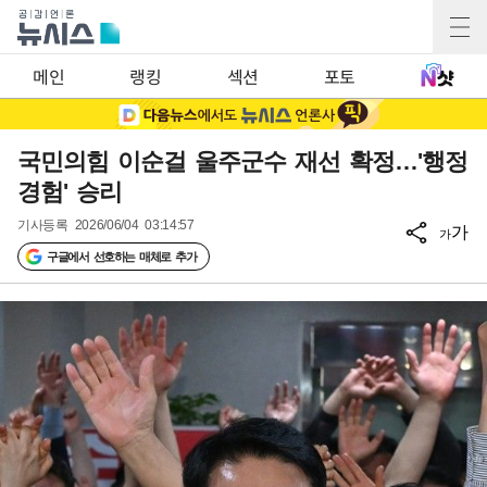
메인
랭킹
섹션
포토
국민의힘 이순걸 울주군수 재선 확정…'행정
경험' 승리
기사등록
2026/06/04 03:14:57
가
가
구글에서 선호하는 매체로 추가