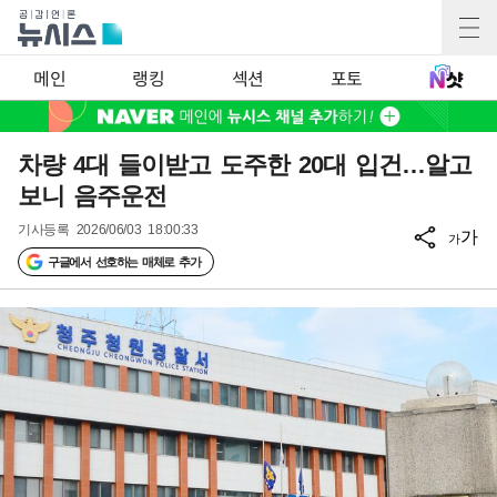
메인
랭킹
섹션
포토
차량 4대 들이받고 도주한 20대 입건…알고
보니 음주운전
기사등록
2026/06/03 18:00:33
가
가
구글에서 선호하는 매체로 추가