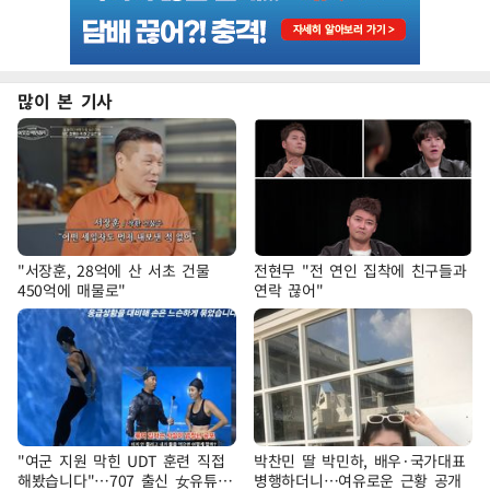
많이 본 기사
"서장훈, 28억에 산 서초 건물
전현무 "전 연인 집착에 친구들과
450억에 매물로"
연락 끊어"
"여군 지원 막힌 UDT 훈련 직접
박찬민 딸 박민하, 배우·국가대표
해봤습니다"…707 출신 女유튜버
병행하더니…여유로운 근황 공개