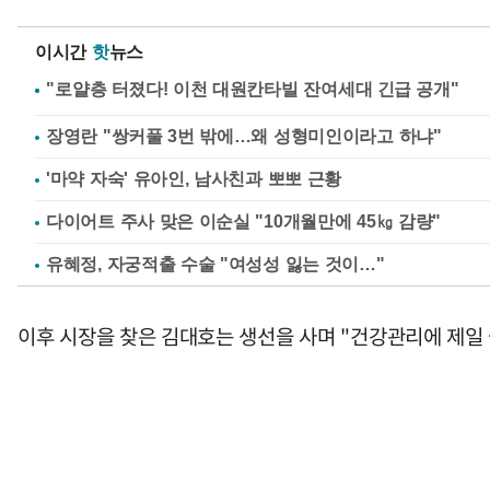
이시간
핫
뉴스
장영란 "쌍커풀 3번 밖에…왜 성형미인이라고 하냐"
'마약 자숙' 유아인, 남사친과 뽀뽀 근황
다이어트 주사 맞은 이순실 "10개월만에 45㎏ 감량"
유혜정, 자궁적출 수술 "여성성 잃는 것이…"
이후 시장을 찾은 김대호는 생선을 사며 "건강관리에 제일 