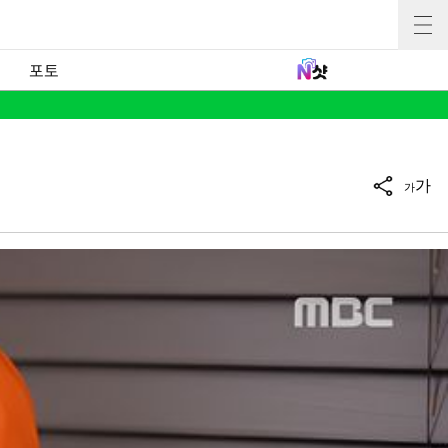
포토
가
가