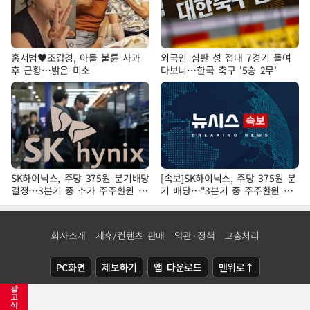
홍서범♥조갑경, 아들 불륜 사과
외국인 심판 성 접대 7경기 들여
후 근황…밝은 미소
다보니…한국 축구 '5승 2무'
SK하이닉스, 주당 375원 분기배당
[속보]SK하이닉스, 주당 375원 분
결정…3분기 중 추가 주주환원 발
기 배당…"3분기 중 주주환원 방
표
안 확정"
회사소개
제휴/컨텐츠 판매
약관·정책
고충처리
PC화면
제보하기
앱 다운로드
맨위로↑
광
COPYRIGHTⓒ
NEWSIS
ALL RIGHTS RESERVED.
고
삭