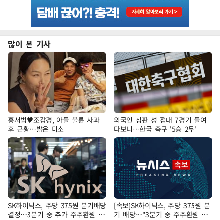
많이 본 기사
홍서범♥조갑경, 아들 불륜 사과
외국인 심판 성 접대 7경기 들여
후 근황…밝은 미소
다보니…한국 축구 '5승 2무'
SK하이닉스, 주당 375원 분기배당
[속보]SK하이닉스, 주당 375원 분
결정…3분기 중 추가 주주환원 발
기 배당…"3분기 중 주주환원 방