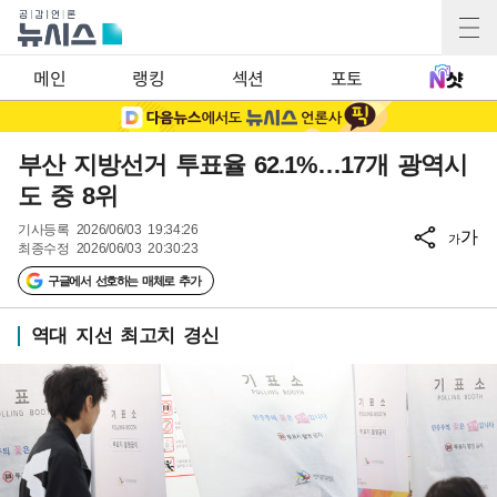
메인
랭킹
섹션
포토
부산 지방선거 투표율 62.1%…17개 광역시
도 중 8위
기사등록
2026/06/03 19:34:26
가
가
최종수정
2026/06/03 20:30:23
구글에서 선호하는 매체로 추가
역대 지선 최고치 경신