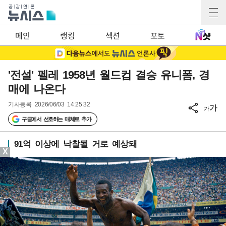
메인
랭킹
섹션
포토
'전설' 펠레 1958년 월드컵 결승 유니폼, 경
매에 나온다
기사등록
2026/06/03 14:25:32
가
가
구글에서 선호하는 매체로 추가
91억 이상에 낙찰될 거로 예상돼
X