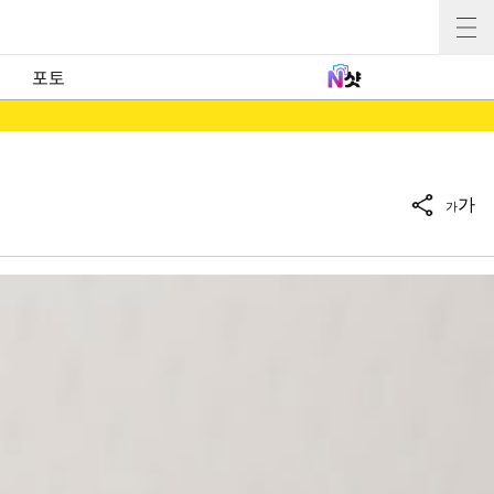
포토
가
가