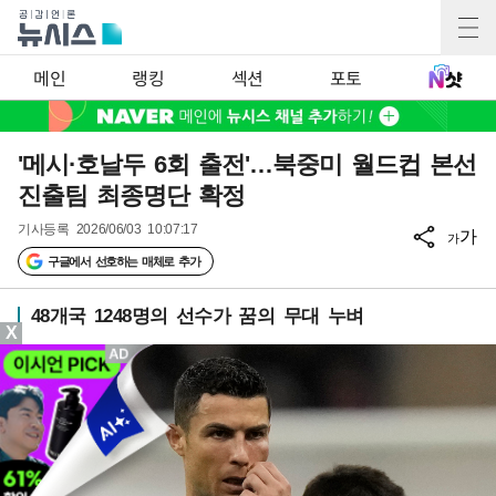
메인
랭킹
섹션
포토
'메시·호날두 6회 출전'…북중미 월드컵 본선
진출팀 최종명단 확정
기사등록
2026/06/03 10:07:17
가
가
구글에서 선호하는 매체로 추가
48개국 1248명의 선수가 꿈의 무대 누벼
X