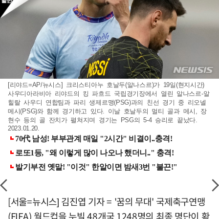
[리야드=AP/뉴시스] 크리스티아누 호날두(알나스르)가 19일(현지시간)
사우디아라비아 리야드의 킹 파흐드 국립경기장에서 열린 알나스르-알
힐랄 사우디 연합팀과 파리 생제르맹(PSG)과의 친선 경기 중 리오넬
메시(PSG)와 함께 경기하고 있다. 이날 호날두의 멀티 골과 메시, 장
현수 등의 골 잔치가 펼쳐지며 경기는 PSG의 5-4 승리로 끝났다.
2023.01.20.
[서울=뉴시스] 김진엽 기자 = '꿈의 무대' 국제축구연맹
(FIFA) 월드컵을 누빌 48개국 1248명의 최종 명단이 확