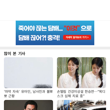
많이 본 기사
'마약 자숙' 유아인, 남사친과 볼뽀
손떨림 건강이상설 한승연…"목디
뽀 근황
스크 심해 치료 중"