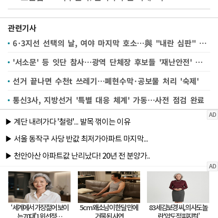
관련기사
6·3지선 선택의 날, 여야 마지막 호소…與 "내란 심판" 野 "정권 심판"
'서소문' 등 잇단 참사…광역 단체장 후보들 '재난안전' 공약은
선거 끝나면 수천t 쓰레기…폐현수막·공보물 처리 '숙제'
통신3사, 지방선거 '특별 대응 체계' 가동…사전 점검 완료