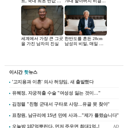
이시간
핫
뉴스
'고지용과 이혼' 의사 허양임, 새 출발했다
유혜정, 자궁적출 수술 "여성성 잃는 것이…"
김정렬 "친형 군대서 구타로 사망…유골 못 찾아"
표창원, 남규리에 15년 만에 사과…"제가 틀렸습니다"