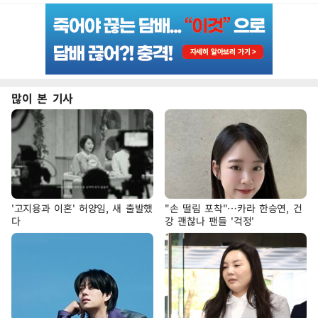
많이 본 기사
'고지용과 이혼' 허양임, 새 출발했
"손 떨림 포착"…카라 한승연, 건
다
강 괜찮나 팬들 '걱정'