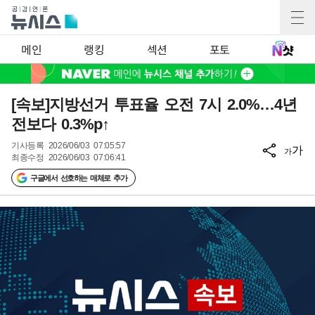
메인
랭킹
섹션
포토
[속보]지방선거 투표율 오전 7시 2.0%…4년
전보다 0.3%p↑
기사등록
2026/06/03 07:05:57
가
가
최종수정
2026/06/03 07:06:41
구글에서 선호하는 매체로 추가