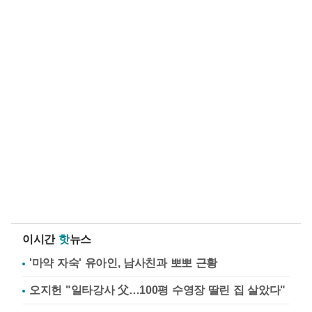
이시간
핫
뉴스
'마약 자숙' 유아인, 남사친과 뽀뽀 근황
오지헌 "일타강사 父…100평 수영장 딸린 집 살았다"