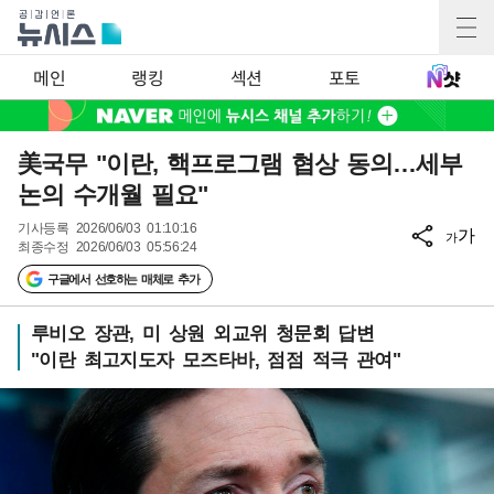
메인
랭킹
섹션
포토
美국무 "이란, 핵프로그램 협상 동의…세부
논의 수개월 필요"
기사등록
2026/06/03 01:10:16
가
가
최종수정
2026/06/03 05:56:24
구글에서 선호하는 매체로 추가
루비오 장관, 미 상원 외교위 청문회 답변
"이란 최고지도자 모즈타바, 점점 적극 관여"