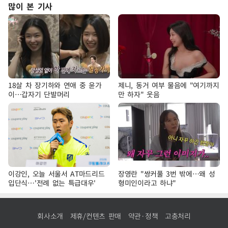
많이 본 기사
18살 차 장기하와 연애 중 윤가
제니, 동거 여부 물음에 "여기까지
이…갑자기 단발머리
만 하자" 웃음
이강인, 오늘 서울서 AT마드리드
장영란 "쌍커풀 3번 밖에…왜 성
입단식…'전례 없는 특급대우'
형미인이라고 하냐"
회사소개
제휴/컨텐츠 판매
약관·정책
고충처리