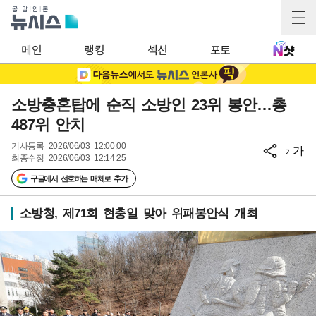
메인
랭킹
섹션
포토
소방충혼탑에 순직 소방인 23위 봉안…총
487위 안치
기사등록
2026/06/03 12:00:00
가
가
최종수정
2026/06/03 12:14:25
구글에서 선호하는 매체로 추가
소방청, 제71회 현충일 맞아 위패봉안식 개최