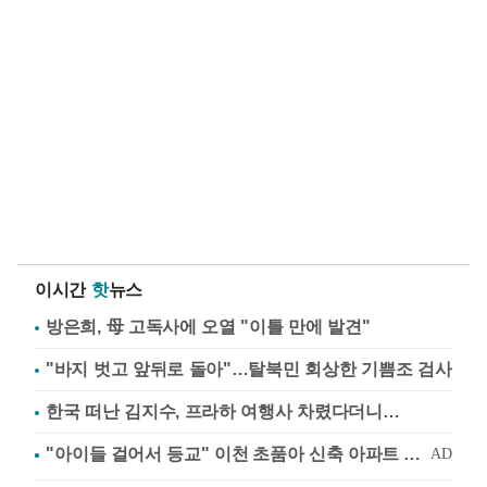
이시간
핫
뉴스
방은희, 母 고독사에 오열 "이틀 만에 발견"
"바지 벗고 앞뒤로 돌아"…탈북민 회상한 기쁨조 검사
한국 떠난 김지수, 프라하 여행사 차렸다더니…