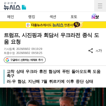
메인
랭킹
섹션
포토
트럼프, 시진핑과 회담서 우크라전 종식 도
움 요청
기사등록
2026/06/02 09:19:29
가
가
최종수정
2026/06/02 09:58:25
구글에서 선호하는 매체로 추가
교착 상태 우크라 휴전 협상에 푸틴 돌아오도록 도움
촉구
러-우 협상, 지난해 7월 튀르키예 이후 중단 상태