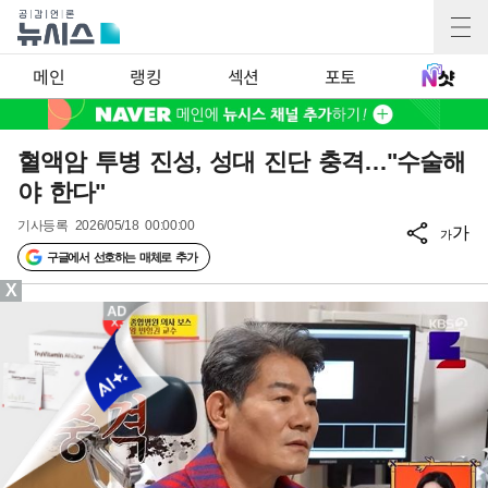
메인
랭킹
섹션
포토
혈액암 투병 진성, 성대 진단 충격…"수술해
야 한다"
기사등록
2026/05/18 00:00:00
가
가
구글에서 선호하는 매체로 추가
X