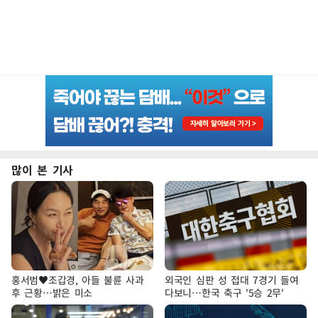
많이 본 기사
홍서범♥조갑경, 아들 불륜 사과
외국인 심판 성 접대 7경기 들여
후 근황…밝은 미소
다보니…한국 축구 '5승 2무'