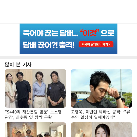
많이 본 기사
''9440억 재산분할 앞둔' 노소영
고영욱, 이번엔 박하선 공격…"류
관장, 최수종 옆 깜짝 근황
수영 열심히 일해야겠네"