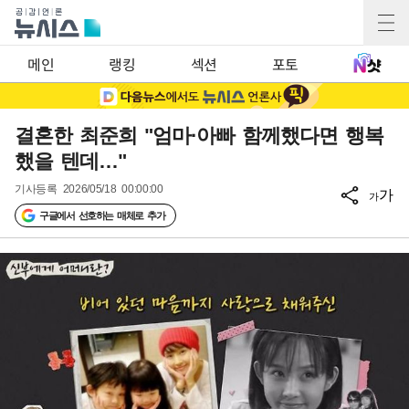
메인
랭킹
섹션
포토
결혼한 최준희 "엄마·아빠 함께했다면 행복
했을 텐데…"
기사등록
2026/05/18 00:00:00
가
가
구글에서 선호하는 매체로 추가