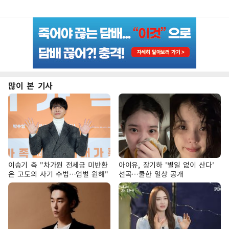
많이 본 기사
이승기 측 "차가원 전세금 미반환
아이유, 장기하 '별일 없이 산다'
은 고도의 사기 수법…엄벌 원해"
선곡…쿨한 일상 공개