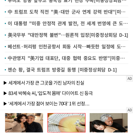
中 트럼프 도착 직전 "美·대만 군사 연계 강력 반대"[미중정상회담 D-1]
이 대통령 "미중 안정적 관계 발전, 전 세계 번영에 큰 도움될 것"
美국무부 "대만정책 불변"…원론적 입장[미중정상회담 D-1]
베선트·허리펑 인천공항서 회동 시작…빠듯한 일정에 도시락 끼니(종합)
中관영지 "美기업 대표단, 대중 협력 중요도 반영"[미중정상회담 D-1]
젠슨 황, 결국 트럼프 방중길 동행 [미중정상회담 D-1]