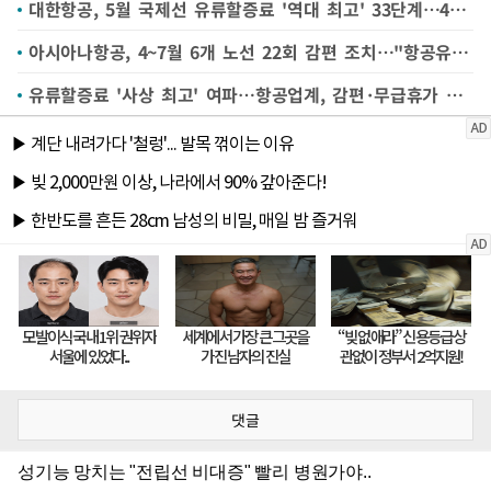
대한항공, 5월 국제선 유류할증료 '역대 최고' 33단계…4월 대비 최대 2배 '껑충'
아시아나항공, 4~7월 6개 노선 22회 감편 조치…"항공유 급등 영향"
유류할증료 '사상 최고' 여파…항공업계, 감편·무급휴가 등 수익 방어 총력
댓글