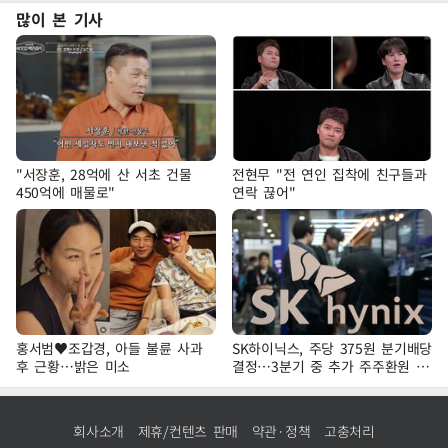
많이 본 기사
"서장훈, 28억에 산 서초 건물
전현무 "전 연인 집착에 친구들과
450억에 매물로"
연락 끊어"
홍서범♥조갑경, 아들 불륜 사과
SK하이닉스, 주당 375원 분기배당
후 근황…밝은 미소
결정…3분기 중 추가 주주환원 발
표
회사소개
제휴/컨텐츠 판매
약관·정책
고충처리