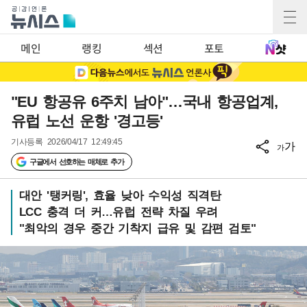
메인
랭킹
섹션
포토
"EU 항공유 6주치 남아"…국내 항공업계,
유럽 노선 운항 '경고등'
기사등록
2026/04/17 12:49:45
가
가
구글에서 선호하는 매체로 추가
대안 '탱커링', 효율 낮아 수익성 직격탄
LCC 충격 더 커…유럽 전략 차질 우려
"최악의 경우 중간 기착지 급유 및 감편 검토"