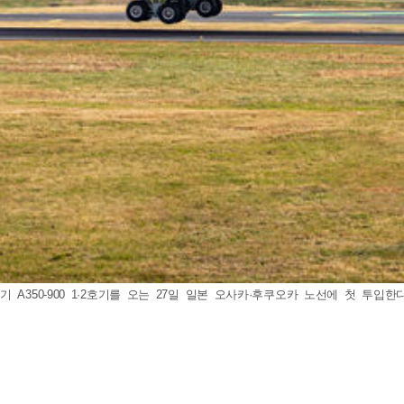
350-900 1·2호기를 오는 27일 일본 오사카·후쿠오카 노선에 첫 투입한다고