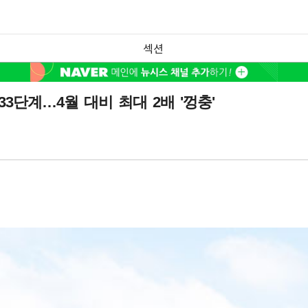
섹션
33단계…4월 대비 최대 2배 '껑충'