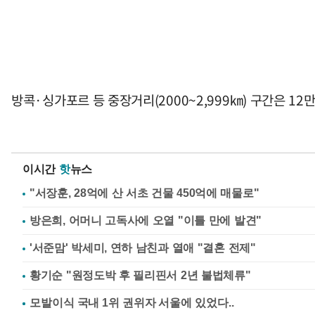
방콕·싱가포르 등 중장거리(2000~2,999㎞) 구간은 12만
이시간
핫
뉴스
"서장훈, 28억에 산 서초 건물 450억에 매물로"
방은희, 어머니 고독사에 오열 "이틀 만에 발견"
'서준맘' 박세미, 연하 남친과 열애 "결혼 전제"
황기순 "원정도박 후 필리핀서 2년 불법체류"