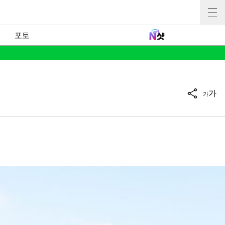
포토
가
가