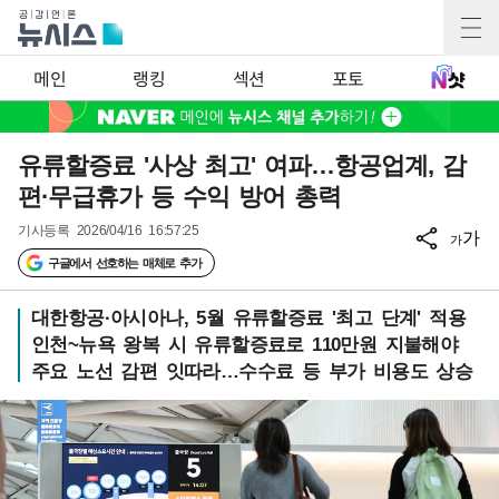
메인
랭킹
섹션
포토
유류할증료 '사상 최고' 여파…항공업계, 감
편·무급휴가 등 수익 방어 총력
기사등록
2026/04/16 16:57:25
가
가
구글에서 선호하는 매체로 추가
대한항공·아시아나, 5월 유류할증료 '최고 단계' 적용
인천~뉴욕 왕복 시 유류할증료로 110만원 지불해야
주요 노선 감편 잇따라…수수료 등 부가 비용도 상승