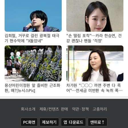
김희철, 거꾸로 걸린 광복절 태극
"손 떨림 포착"…카라 한승연, 건
기 현수막에 "X돌았네"
강 괜찮나 팬들 '걱정'
용산어린이정원 앞 즐비한 근조화
차가원 "○○○ 까면 주변 다 죽
환, 왜?[뉴시스Pic]
어"…전세금 미반환 속 녹취 폭로
파장
회사소개
제휴/컨텐츠 판매
약관·정책
고충처리
PC화면
제보하기
앱 다운로드
맨위로↑