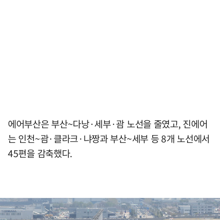
에어부산은 부산~다낭·세부·괌 노선을 줄였고, 진에어
는 인천~괌·클라크·냐짱과 부산~세부 등 8개 노선에서
45편을 감축했다.