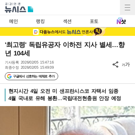
메인
랭킹
섹션
포토
'최고령' 독립유공자 이하전 지사 별세…향
년 104세
기사등록
2026/02/05 15:47:16
가
가
최종수정
2026/02/05 15:49:09
구글에서 선호하는 매체로 추가
현지시간 4일 오전 미 샌프란시스코 자택서 임종
4월 국내로 유해 봉환…국립대전현충원 안장 예정