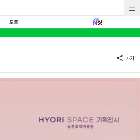
포토
가
가