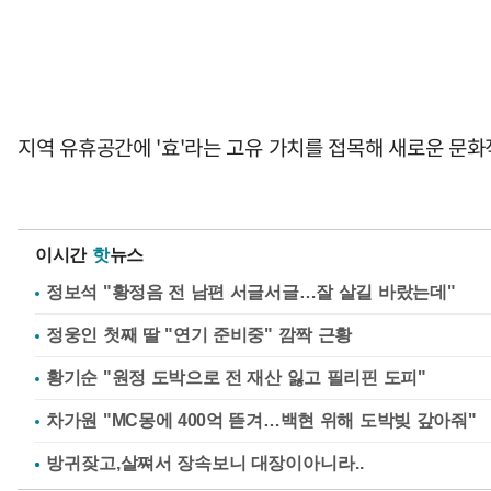
지역 유휴공간에 '효'라는 고유 가치를 접목해 새로운 문화
이시간
핫
뉴스
정보석 "황정음 전 남편 서글서글…잘 살길 바랐는데"
정웅인 첫째 딸 "연기 준비중" 깜짝 근황
황기순 "원정 도박으로 전 재산 잃고 필리핀 도피"
차가원 "MC몽에 400억 뜯겨…백현 위해 도박빚 갚아줘"