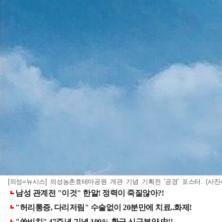
[의성=뉴시스] 의성농촌효테마공원 개관 기념 기획전 '공경' 포스터. (사진=의성