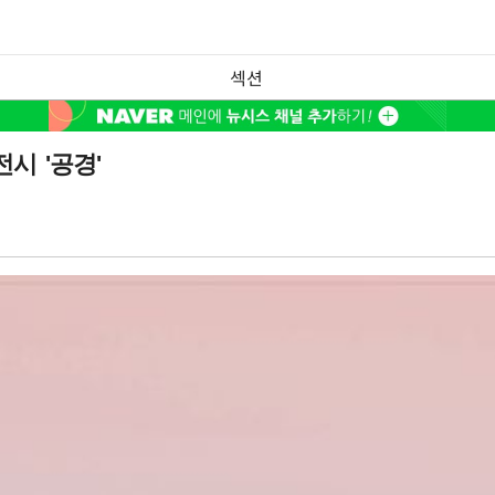
섹션
시 '공경'