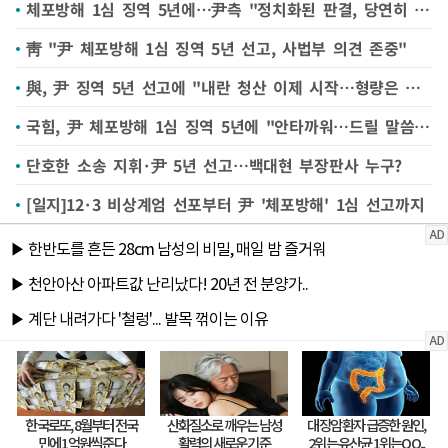
체포방해 1심 징역 5년에…尹측 "정치화된 판결, 당연히 항소"
靑 "尹 체포방해 1심 징역 5년 선고, 사법부 의견 존중"
與, 尹 징역 5년 선고에 "내란 청산 이제 시작…형량은 유감"(종합)
국힘, 尹 체포방해 1심 징역 5년에 "안타까워…드릴 말씀 없다"
단호한 소송 지휘·尹 5년 선고…백대현 부장판사 누구?
[일지]12·3 비상계엄 선포부터 尹 '체포방해' 1심 선고까지