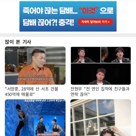
많이 본 기사
"서장훈, 28억에 산 서초 건물
전현무 "전 연인 집착에 친구들과
450억에 매물로"
연락 끊어"