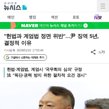
메인
랭킹
섹션
포토
"헌법과 계엄법 정면 위반"…尹 징역 5년,
결정적 이유
기사등록
2026/01/16 17:55:46
가
가
구글에서 선호하는 매체로 추가
헌법·계엄법, 계엄시 '국무회의 심의' 규정
法 "독단·권력 방지 위한 절차적 요건 경시"