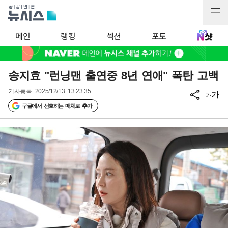
메인
랭킹
섹션
포토
송지효 "런닝맨 출연중 8년 연애" 폭탄 고백
기사등록
2025/12/13 13:23:35
가
가
구글에서 선호하는 매체로 추가