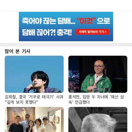
많이 본 기사
김희철, 결국 '거꾸로 태극기' 사과
홍석천, 입양 두 자녀에 '재산 상
"깊게 보지 못했다"
속' 언급했다