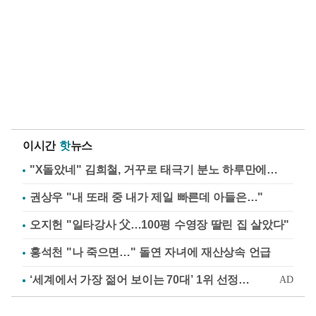
이시간
핫
뉴스
"X돌았네" 김희철, 거꾸로 태극기 분노 하루만에…
권상우 "내 또래 중 내가 제일 빠른데 아들은…"
오지헌 "일타강사 父…100평 수영장 딸린 집 살았다"
홍석천 "나 죽으면…" 돌연 자녀에 재산상속 언급