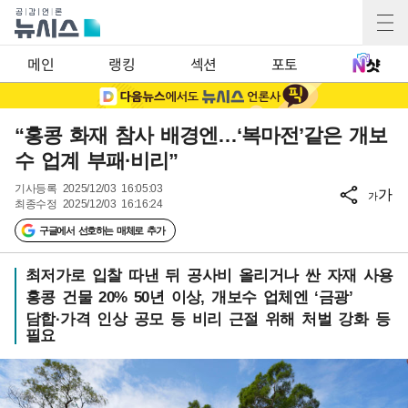
메인
랭킹
섹션
포토
“홍콩 화재 참사 배경엔…‘복마전’같은 개보
수 업계 부패·비리”
기사등록
2025/12/03 16:05:03
가
가
최종수정
2025/12/03 16:16:24
구글에서 선호하는 매체로 추가
최저가로 입찰 따낸 뒤 공사비 올리거나 싼 자재 사용
홍콩 건물 20% 50년 이상, 개보수 업체엔 ‘금광’
담합·가격 인상 공모 등 비리 근절 위해 처벌 강화 등
필요