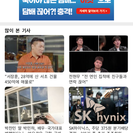
많이 본 기사
"서장훈, 28억에 산 서초 건물
전현무 "전 연인 집착에 친구들과
450억에 매물로"
연락 끊어"
박찬민 딸 박민하, 배우·국가대표
SK하이닉스, 주당 375원 분기배당