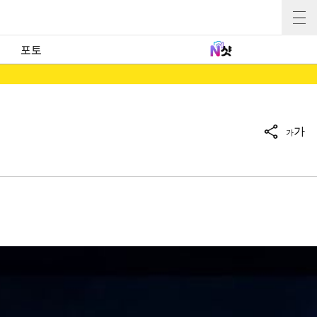
포토
가
가