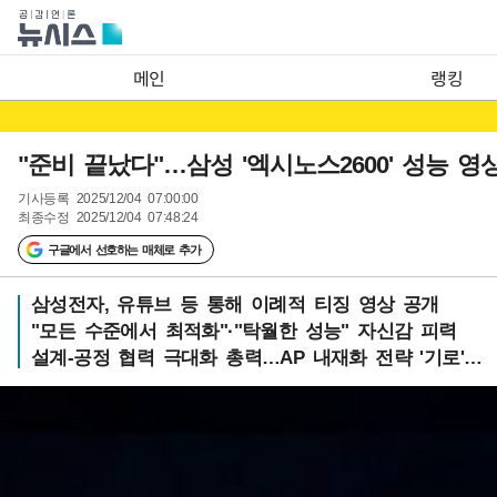
메인
랭킹
"준비 끝났다"…삼성 '엑시노스2600' 성능 영
기사등록
2025/12/04 07:00:00
최종수정
2025/12/04 07:48:24
구글에서 선호하는 매체로 추가
삼성전자, 유튜브 등 통해 이례적 티징 영상 공개
"모든 수준에서 최적화"·"탁월한 성능" 자신감 피력
설계-공정 협력 극대화 총력…AP 내재화 전략 '기로'…