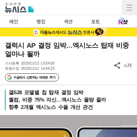
메인
랭킹
섹션
포토
갤럭시 AP 결정 임박…엑시노스 탑재 비중
얼마나 될까
기사등록
2025/11/12 13:54:00
가
가
최종수정
2025/11/12 14:44:25
구글에서 선호하는 매체로 추가
갤S26 모델별 칩 탑재 결정 임박
퀄컴, 비중 75% 자신…엑시노스 물량 줄까
향후 2개월 엑시노스 수율 개선 관건