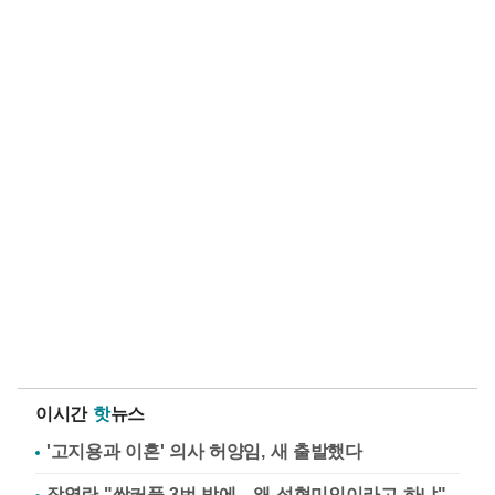
이시간
핫
뉴스
'고지용과 이혼' 의사 허양임, 새 출발했다
장영란 "쌍커풀 3번 밖에…왜 성형미인이라고 하냐"