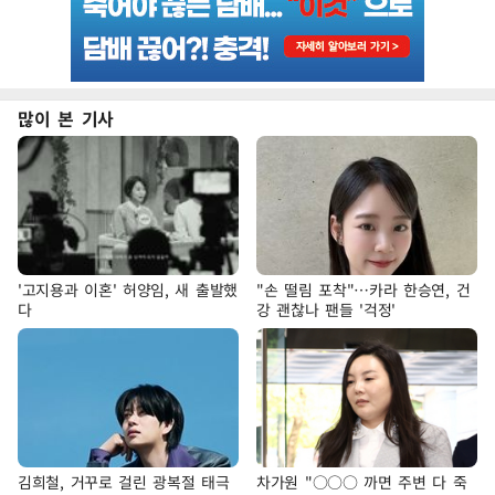
많이 본 기사
'고지용과 이혼' 허양임, 새 출발했
"손 떨림 포착"…카라 한승연, 건
다
강 괜찮나 팬들 '걱정'
김희철, 거꾸로 걸린 광복절 태극
차가원 "○○○ 까면 주변 다 죽