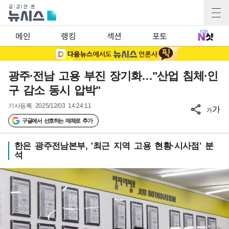
메인
랭킹
섹션
포토
광주·전남 고용 부진 장기화…"산업 침체·인
구 감소 동시 압박"
기사등록
2025/12/03 14:24:11
가
가
구글에서 선호하는 매체로 추가
한은 광주전남본부, '최근 지역 고용 현황·시사점' 분
석