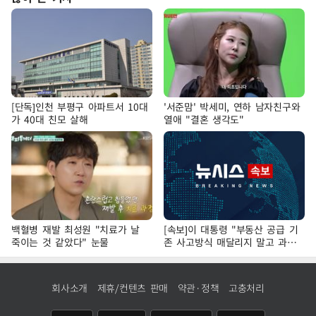
[단독]인천 부평구 아파트서 10대
'서준맘' 박세미, 연하 남자친구와
가 40대 친모 살해
열애 "결혼 생각도"
백혈병 재발 최성원 "치료가 날
[속보]이 대통령 "부동산 공급 기
죽이는 것 같았다" 눈물
존 사고방식 매달리지 말고 과감
히 실천"
회사소개
제휴/컨텐츠 판매
약관·정책
고충처리