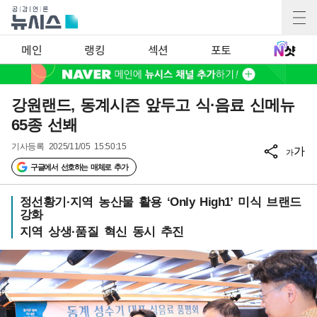
메인
랭킹
섹션
포토
강원랜드, 동계시즌 앞두고 식·음료 신메뉴
65종 선봬
기사등록
2025/11/05 15:50:15
가
가
구글에서 선호하는 매체로 추가
정선황기·지역 농산물 활용 ‘Only High1’ 미식 브랜드
강화
지역 상생·품질 혁신 동시 추진