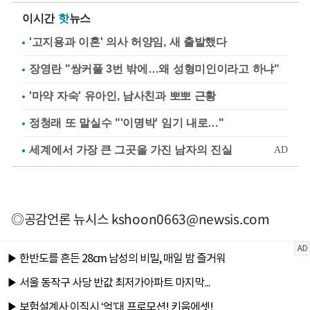
이시간
핫
뉴스
'고지용과 이혼' 의사 허양임, 새 출발했다
장영란 "쌍커풀 3번 밖에…왜 성형미인이라고 하냐"
'마약 자숙' 유아인, 남사친과 뽀뽀 근황
정청래 또 말실수 "'이명박' 임기 내로…"
◎공감언론 뉴시스
kshoon0663@newsis.com