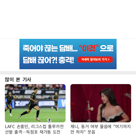
많이 본 기사
LAFC 손흥민, 리그스컵 톨루카전
제니, 동거 여부 물음에 "여기까지
선발 출격…득점포 재가동 도전
만 하자" 웃음