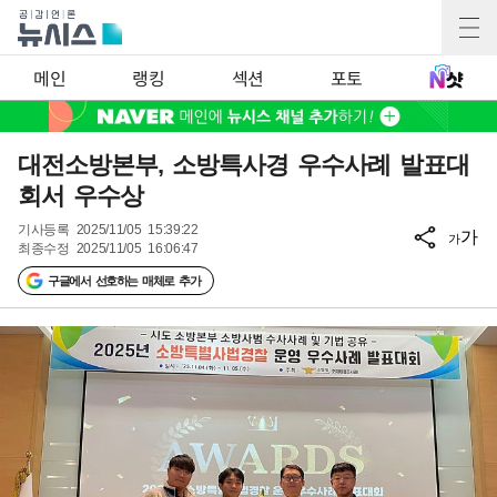
메인
랭킹
섹션
포토
대전소방본부, 소방특사경 우수사례 발표대
회서 우수상
기사등록
2025/11/05 15:39:22
가
가
최종수정
2025/11/05 16:06:47
구글에서 선호하는 매체로 추가