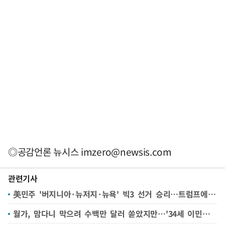
◎공감언론 뉴시스
imzero@newsis.com
관련기사
美민주 '버지니아·뉴저지·뉴욕' 빅3 선거 승리…트럼프에 타격(종합)
월가, 맘다니 막으려 수백만 달러 쏟았지만…'34세 이민자 돌풍'에 굴복