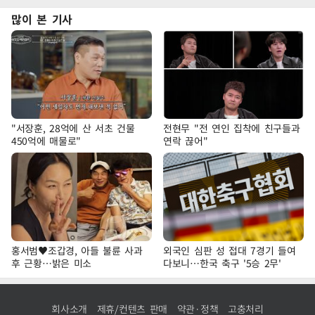
많이 본 기사
"서장훈, 28억에 산 서초 건물
전현무 "전 연인 집착에 친구들과
450억에 매물로"
연락 끊어"
홍서범♥조갑경, 아들 불륜 사과
외국인 심판 성 접대 7경기 들여
후 근황…밝은 미소
다보니…한국 축구 '5승 2무'
회사소개
제휴/컨텐츠 판매
약관·정책
고충처리