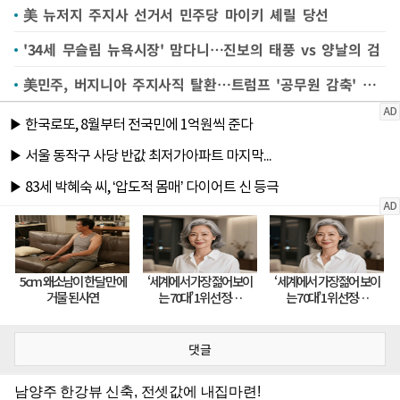
美 뉴저지 주지사 선거서 민주당 마이키 셰릴 당선
'34세 무슬림 뉴욕시장' 맘다니…진보의 태풍 vs 양날의 검
美민주, 버지니아 주지사직 탈환…트럼프 '공무원 감축' 반감?(종합)
댓글