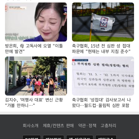
방은희, 母 고독사에 오열 "이틀
축구협회, 15년 전 심판 성 접대
만에 발견"
파문에 "현재는 내부 지침 준수"
김지수, '여행사 대표' 변신 근황
축구협회 '성접대' 감사보고서 나
"가볼 만하니…"
왔다…월드컵·올림픽 심판 포함
회사소개
제휴/컨텐츠 판매
약관·정책
고충처리