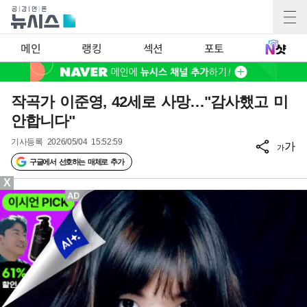
메인
랭킹
섹션
포토
작곡가 이준영, 42세로 사망…"감사했고 미
안합니다"
기사등록
2026/05/04 15:52:59
가
가
구글에서 선호하는 매체로 추가
X